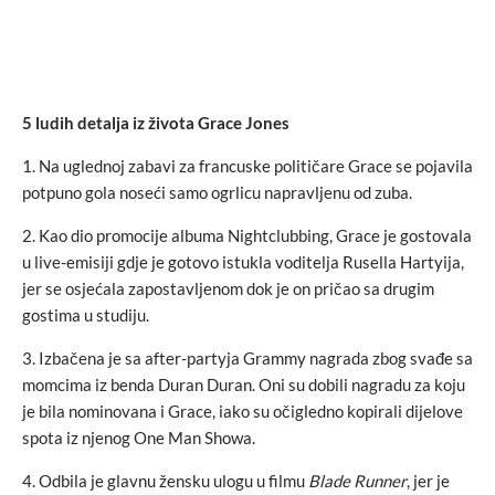
5 ludih detalja iz života Grace Jones
1. Na uglednoj zabavi za francuske političare Grace se pojavila
potpuno gola noseći samo ogrlicu napravljenu od zuba.
2. Kao dio promocije albuma Nightclubbing, Grace je gostovala
u live-emisiji gdje je gotovo istukla voditelja Rusella Hartyija,
jer se osjećala zapostavljenom dok je on pričao sa drugim
gostima u studiju.
3. Izbačena je sa after-partyja Grammy nagrada zbog svađe sa
momcima iz benda Duran Duran. Oni su dobili nagradu za koju
je bila nominovana i Grace, iako su očigledno kopirali dijelove
spota iz njenog One Man Showa.
4. Odbila je glavnu žensku ulogu u filmu
Blade Runner
, jer je