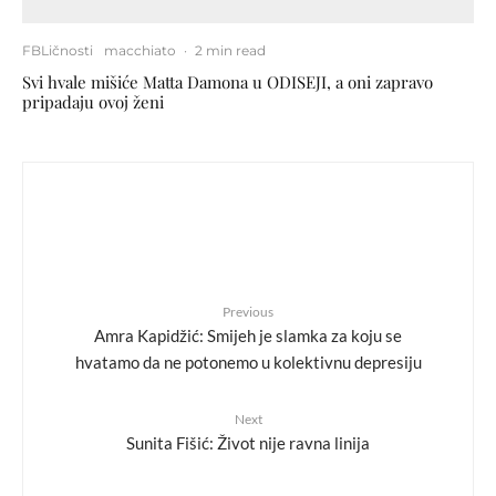
FBLičnosti
macchiato
·
2 min read
Svi hvale mišiće Matta Damona u ODISEJI, a oni zapravo
pripadaju ovoj ženi
Previous
Amra Kapidžić: Smijeh je slamka za koju se
hvatamo da ne potonemo u kolektivnu depresiju
Next
Sunita Fišić: Život nije ravna linija