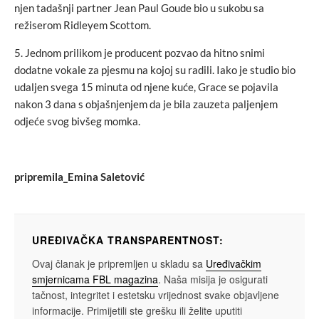
njen tadašnji partner Jean Paul Goude bio u sukobu sa
režiserom Ridleyem Scottom.
5. Jednom prilikom je producent pozvao da hitno snimi
dodatne vokale za pjesmu na kojoj su radili. Iako je studio bio
udaljen svega 15 minuta od njene kuće, Grace se pojavila
nakon 3 dana s objašnjenjem da je bila zauzeta paljenjem
odjeće svog bivšeg momka.
pripremila_Emina Saletović
UREĐIVAČKA TRANSPARENTNOST:
Ovaj članak je pripremljen u skladu sa
Uređivačkim
smjernicama FBL magazina
. Naša misija je osigurati
tačnost, integritet i estetsku vrijednost svake objavljene
informacije. Primijetili ste grešku ili želite uputiti