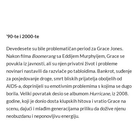
’90-te i 2000-te
Devedesete su bile problematičan period za Grace Jones.
Nakon filma
Boomerang
sa Eddijem Murphyijem, Grace se
povukla iz javnosti, ali su njen privatni život i probleme
novinari nastavili da razvlače po tabloidima. Bankrot, suđenje
za posjedovanje droge, smrt bliskih prijatelja oboljelih od
AIDS-a, doprinijeli su emotivnim problemima s kojima se dugo
borila. Veliki povratak desio se albumom
Hurricane
, iz 2008.
godine, koji je donio dosta klupskih hitova i vratio Grace na
scenu, dajući i mlađim generacijama priliku da dožive njenu
neobuzdanu i neponovljivu energiju.