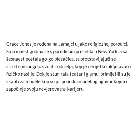
Grace Jones je rođena na Jamajci u jako religioznoj porodici.
Sa trinaest godina se s porodicom preselila u New York, a sa
šesnaest postala go-go plesačica, suprotstavljajući se
striktnom odgoju svojih roditelja, koji je nerijetko uključivao i
fizičko nasilje. Dok je studirala teatar i glumu, primijetili su je
skauti za modele koji su joj ponudili modeling ugovor kojim i
započinje svoju nevjerovatnu karijeru.