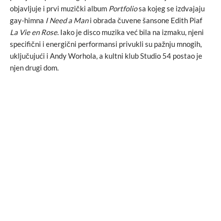
objavljuje i prvi muzički album
Portfolio
sa kojeg se izdvajaju
gay-himna
I Need a Man
i obrada čuvene šansone Edith Piaf
La Vie en Rose
. Iako je disco muzika već bila na izmaku, njeni
specifični i energični performansi privukli su pažnju mnogih,
uključujući i Andy Worhola, a kultni klub Studio 54 postao je
njen drugi dom.