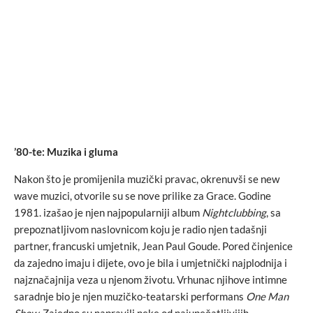
’80-te: Muzika i gluma
Nakon što je promijenila muzički pravac, okrenuvši se new
wave muzici, otvorile su se nove prilike za Grace. Godine
1981. izašao je njen najpopularniji album
Nightclubbing
, sa
prepoznatljivom naslovnicom koju je radio njen tadašnji
partner, francuski umjetnik, Jean Paul Goude. Pored činjenice
da zajedno imaju i dijete, ovo je bila i umjetnički najplodnija i
najznačajnija veza u njenom životu. Vrhunac njihove intimne
saradnje bio je njen muzičko-teatarski performans
One Man
Show
. Zajedno su napravili neke od najupečatljivijih