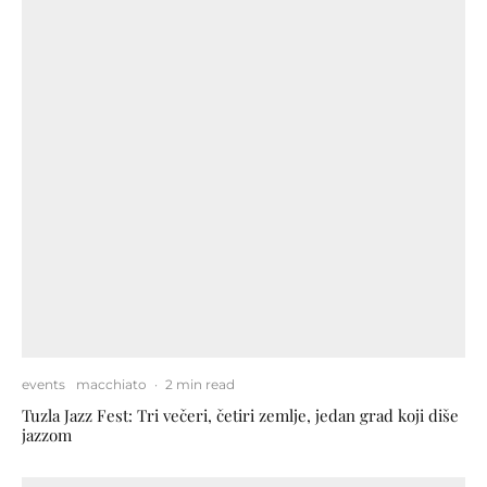
events
macchiato
·
2 min read
Tuzla Jazz Fest: Tri večeri, četiri zemlje, jedan grad koji diše
jazzom