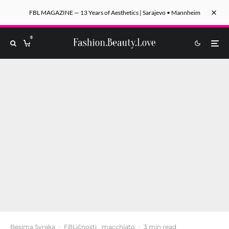
FBL MAGAZINE — 13 Years of Aesthetics | Sarajevo • Mannheim
0
Besima Svraka
·
FBLičnosti
macchiato
·
3 min read