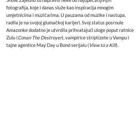
fotografija, koje i danas služe kao inspiracija mnogim
umjetnicima i muzičarima. U pauzama od muzike i nastupa,
radila je na svojoj glumačkoj karijeri. Svoj status posrnule
Amazonke dodatno je utvrdila prihvatajući uloge poput ratnice
Zulu (
Conan The Destroyer
), vampirice striptizete u Vampu i
tajne agentice May Day u Bond serijalu (
View to a Kill
).