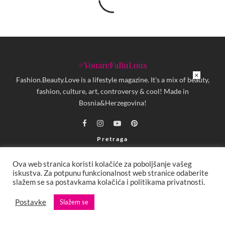
#YouareFaBuLous
×
Fashion.Beauty.Love is a lifestyle magazine. It's a mix of beauty,
fashion, culture, art, controversy & cool! Made in
Bosnia&Herzegovina!
Pretraga
Ova web stranica koristi kolačiće za poboljšanje vašeg
iskustva. Za potpunu funkcionalnost web stranice odaberite
slažem se sa postavkama kolačića i politikama privatnosti.
Postavke
Slažem se
KONTAKT
MARKETING