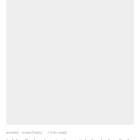
events
macchiato
·
1 min read