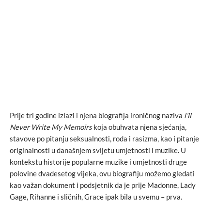
Prije tri godine izlazi i njena biografija ironičnog naziva
l’ll
Never Write My Memoirs
koja obuhvata njena sjećanja,
stavove po pitanju seksualnosti, roda i rasizma, kao i pitanje
originalnosti u današnjem svijetu umjetnosti i muzike. U
kontekstu historije popularne muzike i umjetnosti druge
polovine dvadesetog vijeka, ovu biografiju možemo gledati
kao važan dokument i podsjetnik da je prije Madonne, Lady
Gage, Rihanne i sličnih, Grace ipak bila u svemu – prva.