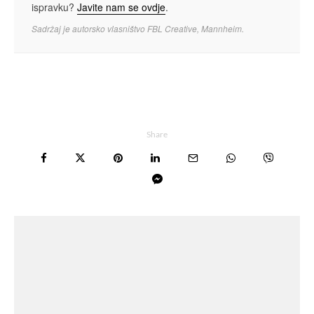
ispravku?
Javite nam se ovdje
.
Sadržaj je autorsko vlasništvo FBL Creative, Mannheim.
Share