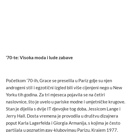
’70-te: Visoka moda i lude zabave
Početkom ’70-ih, Grace se preselila u Pariz gdje su njen
androgeni stiI i egzotični izgled bili više cijenjeni nego u New
Yorku tih godina. Za tri mjeseca pojavila se na četiri
naslovnice, što je uvelo u pariske modne i umjetničke krugove.
Stan je dijelila s dvije IT djevojke tog doba, Jessicom Lange i
Jerry Hall. Dosta vremena je provodila u društvu dizajnera
poput Karla Lagerfelda i Giorgia Armanija, s kojima je često
partijala u poznatim gay-klubovimau Parizu. Krajem 1977.