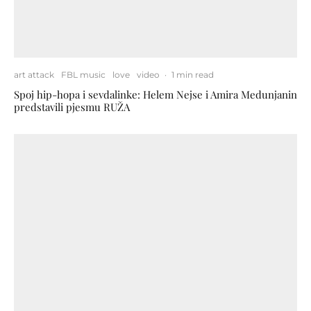
art attack
FBL music
love
video
·
1 min read
Spoj hip-hopa i sevdalinke: Helem Nejse i Amira Medunjanin
predstavili pjesmu RUŽA