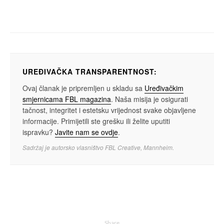
Facho x FBLmusic
UREĐIVAČKA TRANSPARENTNOST:
Ovaj članak je pripremljen u skladu sa
Uređivačkim
smjernicama FBL magazina
. Naša misija je osigurati
tačnost, integritet i estetsku vrijednost svake objavljene
informacije. Primijetili ste grešku ili želite uputiti
ispravku?
Javite nam se ovdje
.
Sadržaj je autorsko vlasništvo FBL Creative, Mannheim.
Share