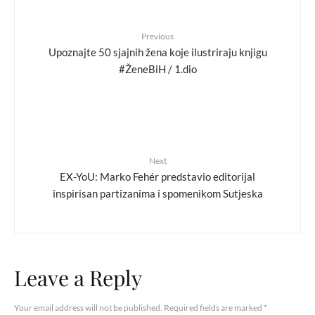
Previous
Upoznajte 50 sjajnih žena koje ilustriraju knjigu
#ŽeneBiH / 1.dio
Next
EX-YoU: Marko Fehér predstavio editorijal
inspirisan partizanima i spomenikom Sutjeska
Leave a Reply
Your email address will not be published.
Required fields are marked
*