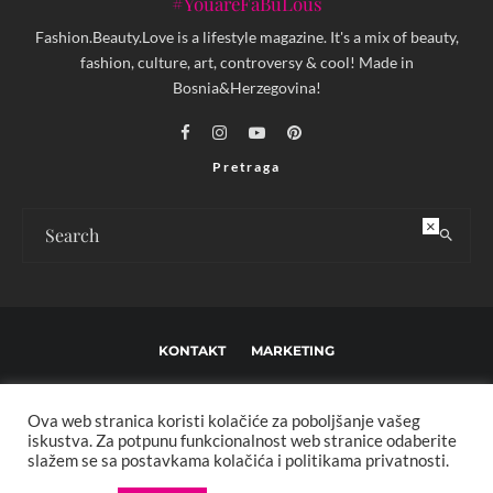
#YouareFaBuLous
Fashion.Beauty.Love is a lifestyle magazine. It's a mix of beauty,
fashion, culture, art, controversy & cool! Made in
Bosnia&Herzegovina!
Pretraga
×
KONTAKT
MARKETING
USLOVI KORIŠTENJA I UREĐIVAČKE SMJERNICE
Ova web stranica koristi kolačiće za poboljšanje vašeg
IMPRESSUM
O NAMA
iskustva. Za potpunu funkcionalnost web stranice odaberite
slažem se sa postavkama kolačića i politikama privatnosti.