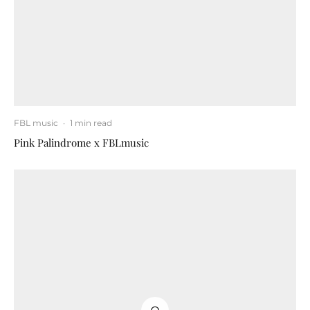
FBL music
·
1 min read
Pink Palindrome x FBLmusic