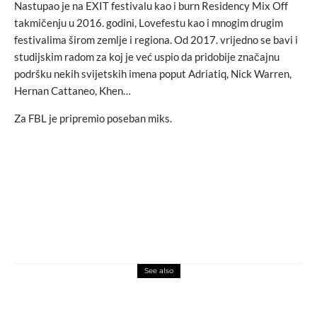
Nastupao je na EXIT festivalu kao i burn Residency Mix Off
takmičenju u 2016. godini, Lovefestu kao i mnogim drugim
festivalima širom zemlje i regiona. Od 2017. vrijedno se bavi i
studijskim radom za koj je već uspio da pridobije značajnu
podršku nekih svijetskih imena poput Adriatiq, Nick Warren,
Hernan Cattaneo, Khen…
Za FBL je pripremio poseban miks.
See also
FBL music