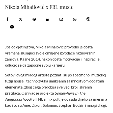
Nikola Mihailović x FBL music
Još od djetinjstva, Nikola Mihalović provodio je dosta
vremena slušajući svoje omiljene izvođače raznovrsnih
žanrova. Kasne 2014. nakon dosta motivacije i inspiracije,
odlučio se da započne svoju karijeru.
Setovi ovog mladog artiste poznati su po specifičnoj muzičkoj
fuziji house i techno zvuka umiksanih sa mnoštvom dodatnih
elemenata, zbog čega pridobija sve veći broj iskrenih
pratilaca. Osnivač je projekta
Somewhere In The
Neighbourhood
(SITN), a mix pult je do sada dijelio sa imenima
kao što su Ame, Dixon, Solomun, Stephan Bodzin i mnogi drugi.