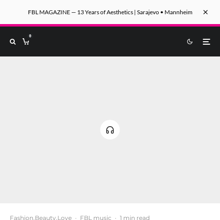
FBL MAGAZINE — 13 Years of Aesthetics | Sarajevo • Mannheim
0
Fashion.Beauty.Love
·
FBL music
·
1 min read