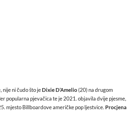
 nije ni čudo što je
Dixie D’Amelio
(20) na drugom
ođer popularna pjevačica te je 2021. objavila dvije pjesme,
25. mjesto Billboardove američke pop ljestvice.
Procjena