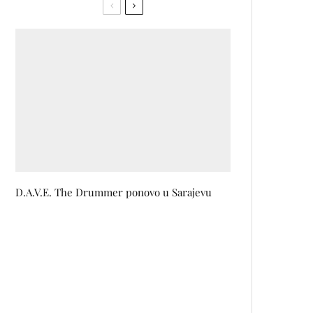
D.A.V.E. The Drummer ponovo u Sarajevu
Adidas Originals u saradnji sa
Pharrelom Williamsom otvara
privremeni Samba Café u Parizu
Pepetuška lutke predstavljaju