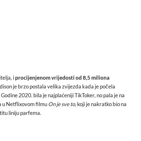
telja, i
procijenjenom vrijedosti od 8,5 miliona
dison je brzo postala velika zvijezda kada je počela
odine 2020. bila je najplaćeniji TikToker, no pala je na
a u Netflixovom filmu
On je sve to
, koji je nakratko bio na
itu liniju parfema.