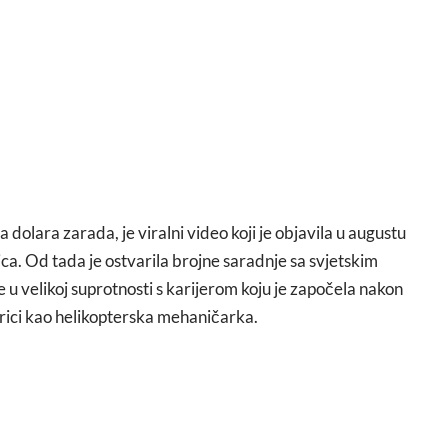
a dolara zarada, je viralni video koji je objavila u augustu
ca. Od tada je ostvarila brojne saradnje sa svjetskim
u velikoj suprotnosti s karijerom koju je započela nakon
arici kao helikopterska mehaničarka.