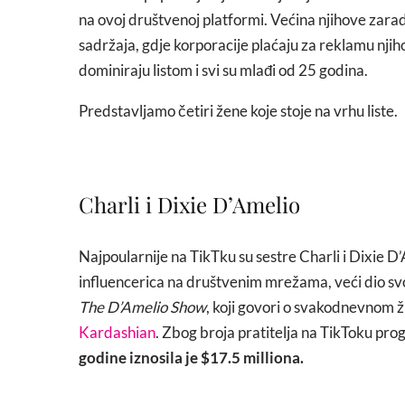
na ovoj društvenoj platformi. Većina njihove zar
sadržaja, gdje korporacije plaćaju za reklamu nji
dominiraju listom i svi su mlađi od 25 godina.
Predstavljamo četiri žene koje stoje na vrhu liste.
Charli i Dixie D’Amelio
Najpoularnije na TikTku su sestre Charli i Dixie D’
influencerica na društvenim mrežama, veći dio svo
The D’Amelio Show
, koji govori o svakodnevnom ž
Kardashian
. Zbog broja pratitelja na TikToku prog
godine iznosila je $17.5 milliona.