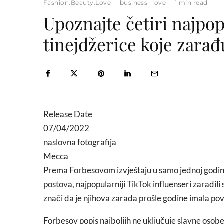
Fashion.Beauty.Love
·
business
love
·
1 min read
Upoznajte četiri najpo
tinejdžerice koje zarađ
Release Date
07/04/2022
naslovna fotografija
Mecca
Prema Forbesovom izvještaju u samo jednoj godini 
postova, najpopularniji TikTok influenseri zaradil
znači da je njihova zarada prošle godine imala po
Forbesov popis najboljih ne uključuje slavne osobe s