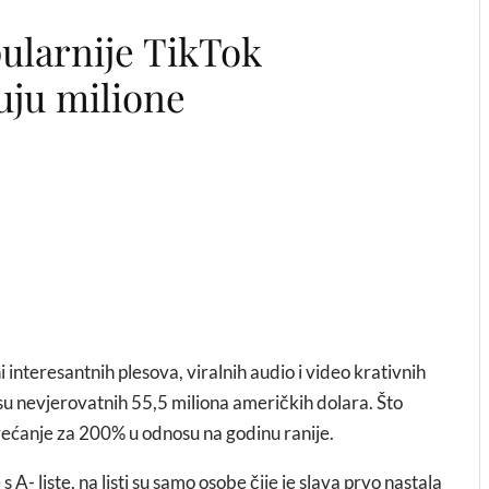
pularnije TikTok
uju milione
interesantnih plesova, viralnih audio i video krativnih
i su nevjerovatnih 55,5 miliona američkih dolara. Što
većanje za 200% u odnosu na godinu ranije.
 A- liste, na listi su samo osobe čije je slava prvo nastala