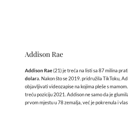
Addison Rae
Addison Rae
(21) je treća na listi sa 87 milina prati
dolar
a. Nakon što se 2019. pridružila TikToku, Ad
objavljivati videozapise na kojima pleše s mamom. G
treću poziciju 2021. Addison ne samo da je glumil
prvom mjestu u 78 zemalja, već je pokrenula i vlast